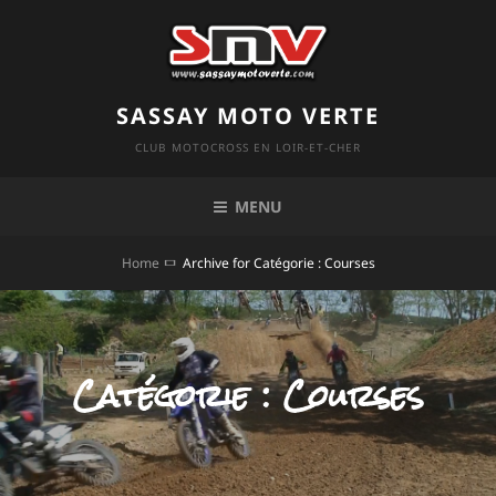
Skip
to
content
SASSAY MOTO VERTE
CLUB MOTOCROSS EN LOIR-ET-CHER
MENU
Home
Archive for
Catégorie :
Courses
Catégorie :
Courses